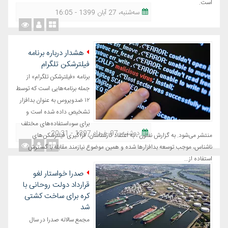
است.
ﺳﻪشنبه، 27 آبان 1399 - 16:05
هشدار درباره برنامه
فیلترشکن تلگرام
برنامه «فیلترشکن تلگرام» از
جمله برنامه‌هایی است که توسط
۱۲ ضدویروس به عنوان بدافزار
تشخیص داده شده است و
برای سوءاستفاده‌های مختلف
دوشنبه، 07 خرداد 1397 - 20:31
منتشر می‌شود. به گزارش نفتون ، به اعتقاد کارشناسان، فراگیری فیلترشکن‌های
ناشناس، موجب توسعه بدافزارها شده و همین موضوع نیازمند مقابله با گسترش
استفاده از...
صدرا خواستار لغو
قرارداد دولت روحانی با
کره برای ساخت کشتی
شد
مجمع سالانه صدرا در سال