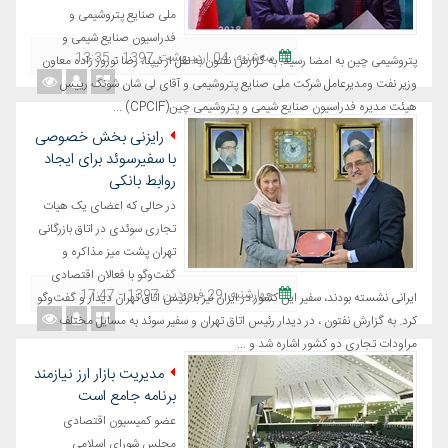
ملی صنایع پتروشیمی و
فدراسیون صنایع شیمی و
ﺳﻪشنبه، 04 اردیبهشت 1397 - 13:35
پتروشیمی چین به امضا رسید. به گزارش نفتون به نقل از نیپنا، رضا نوروز زاده معاون
وزیر نفت ومدیرعامل شرکت ملی صنایع پتروشیمی و آقای لی شان شونگ رییس
هیئت مدیره فدراسیون صنایع شیمی و پتروشیمی چین(CPCIF) ...
رایزنی بخش خصوصی
با سفیرسوئد برای ایجاد
روابط بانکی
در حالی که اعضای یک هیات
تجاری سوئدی در اتاق بازرگانی
تهران پشت میز مذاکره و
گفت‌وگو با فعالان اقتصادی
چهارشنبه، 29 فروردین 1397 - 17:47
ایرانی نشسته بودند، سفیر این کشور در ایران نیز با رئیس اتاق تهران دیدار و گفت‌وگو
کرد. به گزارش نفتون ، در دیدار رئیس اتاق تهران و سفیر سوئد به مسایل مختلف
مراودات تجاری دو کشور اشاره شد و ...
مدیریت بازار ارز نیازمند
برنامه جامع است
عضو کمیسیون اقتصادی
مجلس شورای اسلامی