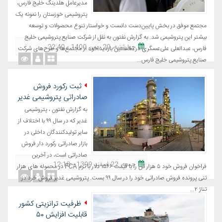
مدیرعامل هلدینگ خلیج فارس،
پتروشیمی خوزستان را نمونه‌ یک
مجتمع موفق در بخش پایین‌دست دانست و خواستار تنوع محصولات و توسعه
بیشتر این پتروشیمی شد. به گزارش نفتون به نقل از شرکت صنایع پتروشیمی خلیج
چهارشنبه، 20 بهمن 1400 - 22:40
فارس، عبدالعلی علی‌عسگری در نخستین بازدید خود از مجتمع‌ها و طرح‌های شرکت
صنایع پتروشیمی خلیج فارس...
ثبت رکورد فروش
صادراتی پتروشیمی غدیر
به گزارش نفتون ، پتروشیمی
غدیر که در سال ۹۹ با اختلاف از
سایر تولیدکنندگان داخلی در
بازار صادراتی رکورد دار فروش
صادراتی است، در آخرین
جمعه، 22 اسفند 1399 - 12:18
فراخوان فروش خود ۵ هزار تن را با قیمت ۱۵۶۶ دلار با ترم FCA در محموله های هزار
تنی پرونده فروش صادراتی خود را در سال ۹۹ بست. پتروشیمی غدیر فروش خرد در
تناژ ۲...
ظرفیت ترانزیتی کشور
قابلیت افزایش ۵۰