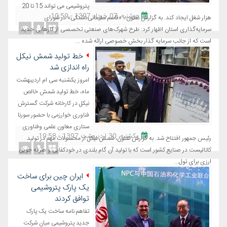
پتروشیمی می تواند 15 تا 20
دوشنبه، 07 خرداد 1397 - 10:59
هزار شغل ایجاد کند. به گزارش نفتون ، «قاسم سلیمانی‌دشتکی» در شورای
سرمایه‌گذاری استان اظهار کرد: طرح شهرک‌های صنعتی تخصصی از کارهایی جدید
است که از جانب سرمایه گذار بخش خصوصی ارائه شده ...
خط تولید شمش نیکل
راه اندازی شد
امروز یکشنبه سی ام اردیبهشت
ماه، خط تولید شمش خالص
نیکل در کارخانه شرکت گسترش
فناوری خوارزمی با حضور سورنا
ستاری معاون علمی وفناوری
یکشنبه، 30 اردیبهشت 1397 - 19:58
رئیس جمهور افتتاح شد. به گزارش نفتون، شمش نیکل از محصولات مهم در تولید
کاتالیست در صنایع کشور است که با تولید آن گام بلندی در خودکفایی و صرفه جویی
ارزی برای تول...
ایران چین برای ساخت
یک پارک پتروشیمی
توافق کردند
تفاهم نامه ساخت یک پارک
جدید پتروشیمی میان شرکت