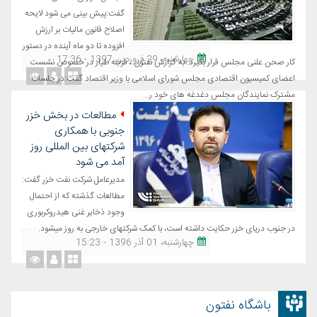
گفت:پیش بینی می شود لایحه
اصلاح قانون مالیات بر ارزش
افزوده تا دو ماه آینده در دستور
چهارشنبه، 29 فروردین 1397 - 17:36
کار صحن علنی مجلس قرار بگیرد. به گزارش نفتون ، قرجه طیار در خصوص نشست
اعضای کمیسیون اقتصادی مجلس شورای اسلامی با وزیر اقتصاد گفت:در جلسات
مشترک نمایندگان مجلس دغدغه های خود ر...
مطالعات در بخش خزر
جنوبی با همکاری
شرکتهای بین المللی روز
آمد می شود
مدیرعامل شرکت نفت خزر گفت:
مطالعات گذشته که از احتمال
وجود ذخایر غنی هیدروکربوری
در جنوب دریای خزر حکایت داشته است، با کمک شرکت‎های خارجی به روز می‎شود.
چهارشنبه، 01 آذر 1396 - 15:23
باشگاه نفتون