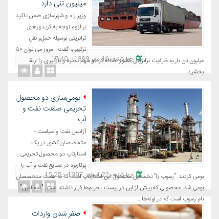
میلیون تنی دارد
وزیر راه و شهرسازی ضمن تاکید
بر لزوم توجه به کریدورهای
ترانزیتی بوسیله حمل‌و نقل
ترکیبی، گفت: امروز می توان ۵۰
چهارشنبه، 16 مهر 1399 - 17:40
میلیون تن بار به ظرفیت ترانزیتی کشور اضافه کرد و سهم تخلیه و بارگیری را ارتقا
بخشید.
بومی‌سازی دو محصول
تحریمی صنعت نفت و
آب
آژانس نفت و سیاست -
متخصصان کشور در یک
استارتاپ دو محصول تحریمی
پرکاربرد در صنایع نفت و آب را
چهارشنبه، 22 اسفند 1397 - 15:25
بومی کردند. "رسوب زا" نخستین محصول این استارتاپ است که به همت متخصصان
بومی شد، محصولی که پیش از این در لیست تحریم‌ها قرار داشته است. "آسفالتین"
نام رسوب است که در لوله‌ها...
صفر شدن واردات