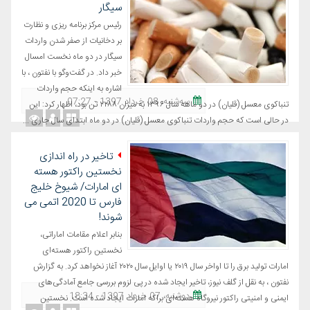
سیگار
رئیس مرکز برنامه ریزی و نظارت
بر دخانیات از صفر شدن واردات
سیگار در دو ماه نخست امسال
خبر داد. در گفت‌وگو با نفتون ، با
اشاره به اینکه حجم واردات
ﺳﻪشنبه، 08 خرداد 1397 - 07:27
تنباکوی معسل (قلیان) در دو ماهه سال ۱۳۹۶ به میزان ۲۲۸۸ تن بود، اظهار کرد: این
در حالی است که حجم واردات تنباکوی معسل (قلیان) در دو ماه ابتدای سال جاری ...
تاخیر در راه اندازی
نخستین راکتور هسته
ای امارات/ شیوخ خلیج
فارس تا 2020 اتمی می
شوند!
بنابر اعلام مقامات اماراتی،
نخستین راکتور هسته‌ای
امارات تولید برق را تا اواخر سال ۲۰۱۹ یا اوایل سال ۲۰۲۰ آغاز نخواهد کرد. به گزارش
نفتون ، به نقل از گلف نیوز، تاخیر ایجاد شده در پی لزوم بررسی جامع آمادگی‌های
دوشنبه، 07 خرداد 1397 - 18:34
ایمنی و امنیتی راکتور نیروگاه هسته‌ای براکه امارات ایجاد شده است. نخستین