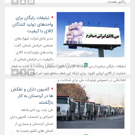
راکتور هسته‌...
تبلیغات رایگان برای
واحدهای تولید کنندگان
کالای با کیفیت
مدیر عامل شرکت شهرک‌های
صنعتی خراسان شمالی گفت:
واحدهای تولیدکننده کالای
باکیفیت در خراسان شمالی از
دوشنبه، 07 خرداد 1397 - 15:15
تبلیغات رایگان برخوردار می شوند. به گزارش نفتون، سیاوش وحدت ، با اشاره به شعار
حمایت از کالای ایرانی افزود: برای اینکه این شعار محقق شود امر ایجاد یک بانک
اطلاعاتی در خصوص تولیدات ملی برای شناخت و...
کامیون داران و نفکش
ها در کردستان به کار
بازگشتند
طی چند روز اخیر شاهد
اعتراض و اعتصاب کامیون‌داران
استان کردستان و بسیاری از
استان های کشور نسبت به