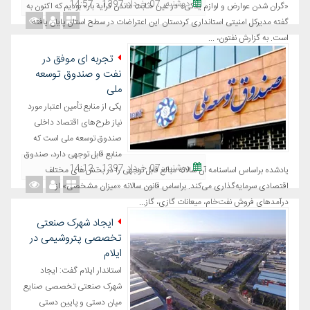
دوشنبه، 07 خرداد 1397 - 14:57
«گران شدن عوارض و لوازم یدکی» در عین «ثابت ماندن کرایه بار» بودیم که اکنون به
گفته مدیرکل امنیتی استانداری کردستان این اعتراضات در سطح استان پایان یافته
است. به گزارش نفتون، ...
تجربه ای موفق در
نفت و صندوق توسعه
ملی
یکی از منابع تأمین اعتبار مورد
نیاز طرح‌های اقتصاد داخلی
صندوق توسعه ملی است که
منابع قابل توجهی دارد، صندوق
دوشنبه، 07 خرداد 1397 - 14:12
یادشده براساس اساسنامه آن سالانه مبالغ قابل توجهی را در بخش‌های مختلف
اقتصادی سرمایه‌گذاری می‌کند. براساس قانون سالانه «میزان مشخصی» از
درآمدهای فروش نفت‌خام، میعانات گازی، گاز...
ایجاد شهرک صنعتی
تخصصی پتروشیمی در
ایلام
استاندار ایلام گفت: ایجاد
شهرک صنعتی تخصصی صنایع
میان دستی و پایین دستی