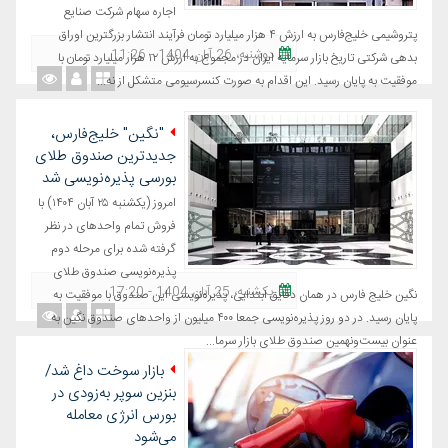
اجاره سهام شرکت صنایع
پتروشیمی خلیج‌فارس به ارزش ۴ هزار میلیارد تومان فرآیند انتشار بزرگترین اوراق
دوشنبه، 26 آبان 1404 - 11:26
بدهی شرکتی تاریخ بازار سرمایه ایران در مجموع به ارزش ۱۲ هزار میلیارد تومان با
موفقیت به پایان رسید. این اقدام به صورت کنسرسیومی متشکل از نه...
"نگین" خلیج‌فارس،
جدیدترین صندوق طلای
بورسی پذیره‌نویسی شد
امروز (یکشنبه ۲۵ آبان ۱۴۰۴) با
فروش تمام واحدهای در نظر
گرفته شده برای مرحله دوم
پذیره‌نویسی صندوق طلای
یکشنبه، 25 آبان 1404 - 17:20
نگین خلیج فارس در همان دقایق ابتدایی، پذیره‌نویسی این صندوق با موفقیت به
پایان رسید. در دو روز پذیره‌نویسی جمعا ۴۰۰ میلیون از واحدهای صندوق نگین به
عنوان بیست‌ونهمین صندوق طلای بازار سرما...
بازار سوخت داغ شد/
بنزین سوپر به‌زودی در
بورس انرژی معامله
می‌شود