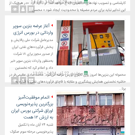
چهارشنبه، 28 آبان 1404 - 14:44
کارشناسی و تصویب نهادهای حاکمیتی ابلاغ خواهد شد. او تأکید کرد: «در هیچ‌یک از
این تدابیر نباید برای مردم مضیقه یا محدودیت ایجاد شود.» محسن...
آغاز عرضه بنزین سوپر
وارداتی در بورس انرژی
مدیرعامل شرکت ملی پالایش و
پخش فرآورده‌های نفتی ایران
از صدور مجوز برای ۱۸ شرکت
به‌منظور واردات بنزین سوپر خبر
داد و اعلام کرد که نخستین
ﺳﻪشنبه، 27 آبان 1404 - 13:00
محموله این بنزین‌ها امروز روی تابلوی بورس عرضه می‌شود. محمدصادق عظیمی‌فر در
حاشیه نخستین همایش پیشگیری و مقابله با قاچاق فرآورده‌های نفتی با اشاره به
برنا...
اتمام موفقیت‌آمیز
بزرگترین پذیره‌نویسی
اوراق شرکتی بورس ایران
به ارزش ۱۲ همت
شنبه ۲۴ آبان ماه با تکمیل
پذیره‌نویسی مرحله سوم صکوک