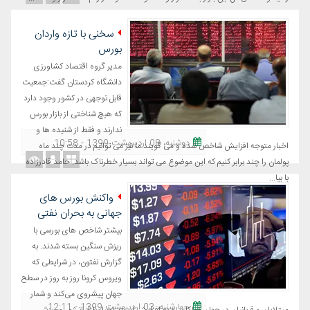
سخنی با تازه واردان
بورس
مدیر گروه اقتصاد کشاورزی
دانشگاه کردستان گفت:جمعیت
قابل توجهی در کشور وجود دارد
که هیچ شناختی از بازار بورس
ندارند و فقط از شنیده ها و
دوشنبه، 08 اردیبهشت 1399 - 10:58
اخبار متوجه افزایش شاخص شده و می گویند ما نیز می توانیم در مدت چند ماه
پولمان را چند برابر کنیم که این موضوع می تواند بسیار خطرناک باشد. حامد قادرزاده
با بیا...
واکنش بورس های
جهانی به بحران نفتی
بیشتر شاخص های بورسی با
ریزش سنگین بسته شدند. به
گزارش نفتون، در شرایطی که
ویروس کرونا روز به روز در سطح
جهان پیشروی می‌کند و شمار
چهارشنبه، 03 اردیبهشت 1399 - 12:11