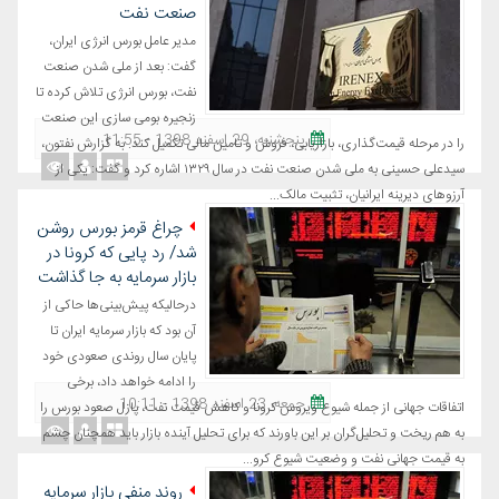
صنعت نفت
مدیر عامل بورس انرژی ایران،
گفت: بعد از ملی شدن صنعت
نفت، بورس انرژی تلاش کرده تا
زنجیره بومی سازی این صنعت
پنجشنبه، 29 اسفند 1398 - 11:55
را در مرحله قیمت‌گذاری، بازاریابی، فروش و تامین مالی تکمیل کند. به گزارش نفتون،
سیدعلی حسینی به ملی شدن صنعت نفت در سال ١٣٢٩ اشاره کرد و گفت: یکی از
آرزوهای دیرینه ایرانیان، تثبیت مالک...
چراغ قرمز بورس روشن
شد/ رد پایی که کرونا در
بازار سرمایه به جا گذاشت
درحالیکه پیش‌بینی‌ها حاکی از
آن بود که بازار سرمایه ایران تا
پایان سال روندی صعودی خود
را ادامه خواهد داد، برخی
جمعه، 23 اسفند 1398 - 10:11
اتفاقات جهانی از جمله شیوع ویروس کرونا و کاهش قیمت نفت، پازل صعود بورس را
به هم ریخت و تحلیل‌گران بر این باورند که برای تحلیل آینده بازار باید همچنان چشم
به قیمت جهانی نفت و وضعیت شیوع کرو...
روند منفی بازار سرمایه