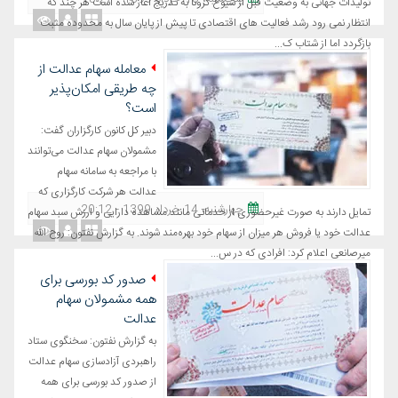
تولیدات جهانی به وضعیت قبل از شیوع کرونا به تدریج آغاز شده است هر چند که
انتظار نمی رود رشد فعالیت های اقتصادی تا پیش از پایان سال به محدوده مثبت
بازگردد اما از شتاب ک...
معامله سهام عدالت از
چه طریقی امکان‌پذیر
است؟
دبیر کل کانون کارگزاران گفت:
مشمولان سهام عدالت می‌توانند
با مراجعه به سامانه سهام
عدالت هر شرکت کارگزاری که
چهارشنبه، 14 خرداد 1399 - 20:12
تمایل دارند به صورت غیرحضوری از خدماتی مانند مشاهده دارایی و ارزش سبد سهام
عدالت خود یا فروش هر میزان از سهام خود بهره‌مند شوند. به گزارش نفتون: روح الله
میرصانعی اعلام کرد: افرادی که در س...
صدور کد بورسی برای
همه مشمولان سهام
عدالت
به گزارش نفتون: سخنگوی ستاد
راهبردی آزادسازی سهام عدالت
از صدور کد بورسی برای همه