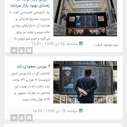
راستای بهبود بازار سرمایه
یک کارشناس اقتصادی گفت: با
مدیریت صحیح نقدینگی و
هدایت آن به بازارهای مولدی
مانند بورس، تولید نیز رونق
می‌گیرد و تورم سیر نزولی به
ﺳﻪشنبه، 16 دی 1399 - 12:41
خود خواهد گرفت.
بورس صعودی شد
شاخص کل در بازار بورس امروز
(دوشنبه) ۱۹ هزار و ۱۴۹ واحد
رشد داشت که در نهایت این
شاخص به رقم یک میلیون و
۳۷۴ هزار واحد رسید.
دوشنبه، 15 دی 1399 - 14:33