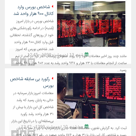
شاخص بورس وارد
کانال ۹۰۰ هزار واحد شد
شاخص بورس در بازار امروز
(شنبه) در ادامه رکوردشکنی‌های
خود از روزهای گذشته، لحظاتی
قبل وارد کانال ۹۰۰ هزار واحد
شد. شاخص بورس که امروز
شنبه، 13 اردیبهشت 1399 - 12:45
مانند چند روز اخیر معاملات خود را با روند صعودی پرشتاب آغاز کرد در کمتر از نیم
ساعت از انجام معاملات با ۲۳ هزار و ۹۴۷ واحد رشد به عدد ۹۰۲ هزار و ۴۸ واحد
رسید...
رکورد بی سابقه شاخص
بورس
معاملات امروز بازار سرمایه در
حالی به پایان رسید که رشد
شاخص کل این بازار با بیش از
۳۱ هزار واحد رشد رکورد
بی‌سابقه‌ای را در تاریخ این بازار
چهارشنبه، 10 اردیبهشت 1399 - 13:42
ثبت کرد. به گزارش نفتون، معاملات هفته جاری بازار سرمایه با چراغ سبز به پایان
رسید و شاخص کل این بازار با ۳۱ هزار و ۸۷۶ واحد صعود در رقم ۸۷۷ هزار و ۸۲۸ ...