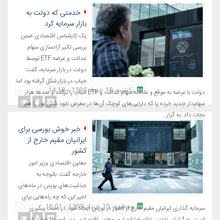
خدمتی که دولت به
بازار سرمایه کرد
یک کارشناس اقتصادی ضمن
بررسی تاثیر آزادسازی سهام
عدالت و عرضه ETF توسط
دولت در بازار سرمایه، گفت:
حباب در بازار شکل گرفته بود اما
یکشنبه، 18 خرداد 1399 - 14:18
دولت با عرضه به موقع و عادلانه سهام عدالت و ETF حباب را ترکاند و صدها هزار
سهام‌دار جدید خرده پا که دارایی‌های کوچک آن‌ها در معرض نابود شدن بود را هم
نجات داد. به گزار...
خبر خوش بورسی برای
ایرانیان مقیم خارج از
کشور
معاون اقتصادی وزیر امور
خارجه گفت: باتوجه به
جذابیت‌های بورس در ماه‌های
اخیر این که چه راه‌هایی برای
پنجشنبه، 15 خرداد 1399 - 16:01
سرمایه گذاری ایرانیان مقیم خارج از کشور در بورس ایجاد شود در دست پیگیری
است. به گزارش نفتون: غلامرضا انصاری معاون اقتصادی وزیر امور خارجه درباره