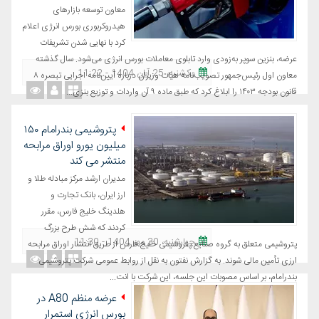
معاون توسعه بازارهای
هیدروکربوری بورس انرژی اعلام
کرد با نهایی شدن تشریفات
عرضه، بنزین سوپر به‌زودی وارد تابلوی معاملات بورس انرژی می‌شود. سال گذشته
یکشنبه، 25 آبان 1404 - 11:22
معاون اول رئیس‌جمهور تصویب‌نامه هیات وزیران درباره آیین‌نامه اجرایی تبصره ۸
قانون بودجه ۱۴۰۳ را ابلاغ کرد که طبق ماده ۹ آن واردات و توزیع بنزی...
پتروشیمی بندرامام ۱۵۰
میلیون یورو اوراق مرابحه
منتشر می کند
مدیران ارشد مرکز مبادله طلا و
ارز ایران، بانک تجارت و
هلدینگ خلیج فارس، مقرر
کردند که شش طرح بزرگ
چهارشنبه، 30 مهر 1404 - 11:30
پتروشیمی متعلق به گروه صنایع پتروشیمی خلیج فارس از طریق انتشار اوراق مرابحه
ارزی تأمین مالی شوند. به گزارش نفتون به نقل از روابط عمومی شرکت پتروشیمی
بندرامام، بر اساس مصوبات این جلسه، این شرکت با انت...
عرضه منظم A80 در
بورس انرژی استمرار