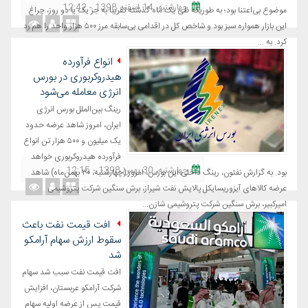
چهارشنبه، 14 اسفند 1398 - 12:42
موضوع بی‌اعتنا بود؛ به طوریکه طی یک ماه گذشته تقریبا به جز یک یا دو روز، چراغ
این بازار همواره سبز بود و شاخص کل در اقدامی بی‌سابقه مرز ۵۰۰ هزار واحد را هم رد
کرد. به ...
انواع فرآورده
هیدروکربوری در بورس
انرژی معامله می‌شود
رینگ بین‌الملل بورس انرژی
ایران، امروز شاهد عرضه حدود
یک میلیون و ۵۰۰ هزار تن انواع
فرآورده هیدروکربوری خواهد
چهارشنبه، 30 بهمن 1398 - 12:15
بود. به گزارش نفتون، رینگ داخلی این بورس، امروز (چهارشنبه، ۳۰ بهمن‌ماه) شاهد
عرضه کالاهای آیزوریسایکل پالایش نفت شیراز، برش سنگین شرکت پتروشیمی
امیرکبیر، برش سنگین شرکت پتروشیمی شازن...
افت قیمت نفت باعث
سقوط ارزش سهام آرامکو
شد
افت قیمت نفت سبب شد سهام
شرکت آرامکو عربستان، افزایش
قیمت پس از عرضه اولیه سهام