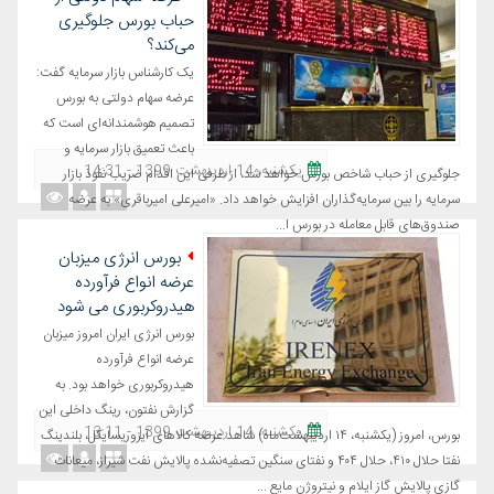
حباب بورس جلوگیری
می‌کند؟
یک کارشناس بازار سرمایه گفت:
عرضه سهام دولتی به بورس
تصمیم هوشمندانه‌ای است که
باعث تعمیق بازار سرمایه و
یکشنبه، 14 اردیبهشت 1399 - 14:31
جلوگیری از حباب شاخص بورس خواهد شد، از طرفی این اقدام ضریب نفوذ بازار
سرمایه را بین سرمایه‌گذاران افزایش خواهد داد. «امیرعلی امیرباقری» به عرضه
صندوق‌های قابل معامله در بورس ا...
بورس انرژی میزبان
عرضه انواع فرآورده
هیدروکربوری می شود
بورس انرژی ایران امروز میزبان
عرضه انواع فرآورده
هیدروکربوری خواهد بود. به
گزارش نفتون، رینگ داخلی این
یکشنبه، 14 اردیبهشت 1399 - 13:11
بورس، امروز (یکشنبه، ۱۴ اردیبهشت‌ماه) شاهد عرضه کالاهای آیزوریسایکل، بلندینگ
نفتا حلال ۴۱۰، حلال ۴۰۴ و نفتای سنگین تصفیه‌نشده پالایش نفت شیراز، میعانات
گازی پالایش گاز ایلام و نیتروژن مایع ...