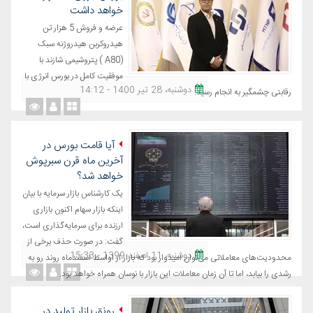
خواهد داشت
عرضه و فروش 5 هزار تن
هيدروکربن هيدروژنه سبک
(A80 ) پتروشیمی شازند با
موفقیت کامل در بورس انرژی با
دوشنبه، 28 تیر 1400 - 14:12
رقابتی چشمگیر به انجام رسید.
آیا قامت بورس در
آخرین ماه قرن سبرپوش
خواهد شد؟
یک کارشناس بازار سرمایه با بیان
اینکه بازار سهام اکنون بازاری
ارزنده برای سرمایه‌گذاری است،
گفت: در صورت حذف برخی از
دوشنبه، 11 اسفند 1399 - 15:33
محدودیت‌های معاملاتی می‌توان امیدوار بود که بازار از اواسط اسفندماه روند رو به
رشدی را بیابد، اما تا آن زمان معاملات این بازار با نوسان همراه خواهد بود.
رونق بازار تولید در