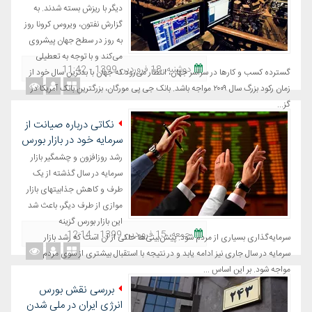
دیگر با ریزش بسته شدند. به
گزارش نفتون، ویروس کرونا روز
به روز در سطح جهان پیشروی
می‌کند و با توجه به تعطیلی
دوشنبه، 18 فروردین 1399 - 11:42
گسترده کسب و کارها در سراسر جهان، انتظار می‌رود که جهان با بدترین سال خود از
زمان رکود بزرگ سال ۲۰۰۹ مواجه باشد. بانک جی پی مورگان، بزرگترین بانک آمریکا در
گز...
نکاتی درباره صیانت از
سرمایه خود در بازار بورس
رشد روزافزون و چشمگیر بازار
سرمایه در سال گذشته از یک
طرف و کاهش جذابیتهای بازار
موازی از طرف دیگر، باعث شد
این بازار بورس گزینه
جمعه، 15 فروردین 1399 - 12:14
سرمایه‌گذاری بسیاری از مردم شود. پیش‌بینی‌ها حاکی از آن است که رشد بازار
سرمایه در سال جاری نیز ادامه یابد و در نتیجه با استقبال بیشتری از سوی مردم
مواجه شود. بر این اساس ...
بررسی نقش بورس
انرژی ایران در ملی شدن