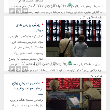
مشخص نیست آیا این
دوشنبه، 25 فروردین 1399 - 11:39
تصمیمات به‌طور کامل لغو خواهند شد یا امکان اجرای مجدد آن‌ها باز هم وجود دارد.
به گزارش نفتون، بازخوانی پرونده بازار سرمایه در دو ماه اخیر، از تصمیماتی حکایت
دارد که ناگهانی گر...
ریزش بورس های
جهانی
تحلیل‌گران به وضعیت بازارهای
سهام خوش‌بین نیستند؛ این
هفته گزارش‌هایی منفی از
وضعیت اقتصادهای بزرگ
جهان منتشر می‌شود که اوضاع
دوشنبه، 25 فروردین 1399 - 11:07
را برای سرمایه‌گذاران سخت‌تر می‌کند. به گزارش نفتون، امروز(دوشنبه) بعد از توافق
اوپک‌پلاس برای کاهش تولید نفت، قیمت نفت در ساعات تجاری آسیایی بهبود یافت،
در حالی‌که...
تصميم تاريخي براي
فروش سهام دولتي +
سند
بر اساس مصوبه هیأت وزیران،
باقی‌مانده سهام دولت در ۱۸