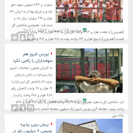
میلیارد و ۸۴۶ میلیون سهم، حق
تقدم و اوراق بهادار به ارزش ۱۲۸
هزار و ۴۴۰ میلیارد ریال داد و
ستد شد. همچنین شاخص کل
دوشنبه، 29 اردیبهشت 1399 - 16:01
(هم وزن) با هفت هزار و ۷۹۳ واحد افزایش به ۳۱۴ هزار و ۴۷۵ واحد و شاخص
قیمت (هم وزن) با پنج هزار و ۱۶۴ واحد رشد به ۲۰۸ هزار و ۴۰۶ واحد رس...
بورس امروز هم
سهامداران را راضی نکرد
به گزارش نفتون؛ معاملات امروز
بازار سرمایه در حالی به پایان
رسید که شاخص کل این بازار با
۱۹ هزار و ۶۷ واحد کاهش رقم
۹۶۸ هزار و ۴۰۸ واحد را ثبت
یکشنبه، 28 اردیبهشت 1399 - 13:36
کرد. شاخص کل با معیار هم وزن نیز با ۳۵۶۷ واحد کاهش به رقم ۳۰۶ هزار و ۵۹۷
واحد رسید. معامله گران بورس امروز یک میلیون معامله انجام دادند که ۱۰۱ هزار و
۲۸۵ میل...
پیش بینی پذیره
نویسی ۸ میلیون نفر در