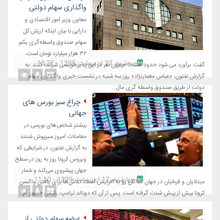
واگذاری سهام دولتی
معاون وزیر امور اقتصادی و
دارایی با بیان اینکه ارزش کل
سهام صندوق واسطه‌گری یکم،
۳۲ هزار میلیارد تومان است،
ﺳﻪشنبه، 23 اردیبهشت 1399 - 13:27
گفت: برآورد می شود حدود هشت میلیون نفر در این پذیره‌نویسی شرکت کنند. به
گزارش نفتون، «عباس معمارنژاد» روز سه شنبه در نشست خبری واگذاری سهام
دولت از طریق صندوق واسطه گری مال...
چراغ سبز بورس های
جهانی
بیشتر شخص‌های بورسی در
معاملات امروز سبزپوش شدند.
به گزارش نفتون، در شرایطی که
ویروس کرونا روز به روز در سطح
جهان پیشروی می‌کند و شمار
چهارشنبه، 17 اردیبهشت 1399 - 11:50
مبتلایان و قربانیان در جهان کماکان رو به افزایش است، تلاش‌ها برای یافتن واکسن
کرونا بیش از پیش شدت گرفته است. پس از آن که دونالد ترامپ، رئیس جمهور آم...
عرضه سهام دولتی از