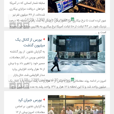
سابقه شمار کسانی که در آمریکا
خواهان دریافت مزایای بیکاری
شده‌اند، از ۳۸ میلیون نفر نیز
ﺳﻪشنبه، 06 خرداد 1399 - 14:09
عبور کرده است تا نرخ بیکاری این کشور بیش از پیش به ثبت رقم بی سابقه ۲۵ درصد
نزدیک شود. در ۴۳ ایالت از ۵۰ ایالت آمریکا نرخ بیکاری به بالاترین سطح خود رسیده
است و ...
بورس از کانال یک
میلیون گذشت
به گزارش نفتون: از روز گذشته
شاخص بورس در آغاز معاملات،
مسیر خود را تغییر داد و با بیش
از ۲۰ هزار واحد افزایش وارد
مدار افزایشی شد، حال بازار
ﺳﻪشنبه، 30 اردیبهشت 1399 - 11:08
امروز در ادامه روند معاملاتی دیروز با بیش از ۱۲ هزار واحد رشد دوباره وارد کانال یک
میلیون واحد شد و تا این لحظه با ۱۲ هزار و ۱۳۷ واحد رشد به عدد یک میلیون و چ...
بورس جبران کرد
به گزارش نفتون: بر اساس
معاملات امروز بیش از ۱۲