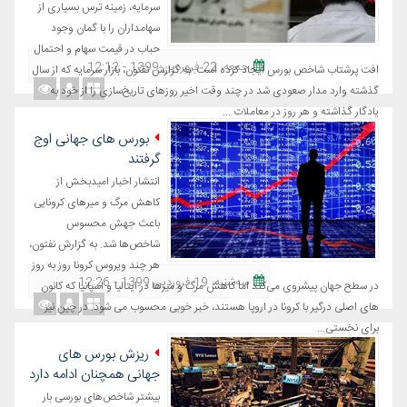
سرمایه، زمینه ترس بسیاری از
سهامداران را با گمان وجود
حباب در قیمت سهام و احتمال
جمعه، 22 فروردین 1399 - 12:12
افت پرشتاب شاخص بورس ایجاد کرده است. به گزارش نفتون، بازار سرمایه که از سال
گذشته وارد مدار صعودی شد در چند وقت اخیر روزهای تاریخ‌سازی را از خود به
یادگار گذاشته و هر روز در معاملات ...
بورس های جهانی اوج
گرفتند
انتشار اخبار امیدبخش از
کاهش مرگ و میرهای کرونایی
باعث جهش محسوس
شاخص‌ها شد. به گزارش نفتون،
هر چند ویروس کرونا روز به روز
ﺳﻪشنبه، 19 فروردین 1399 - 12:26
در سطح جهان پیشروی می‌کند اما کاهش مرگ و میرها در ایتالیا و اسپانیا که کانون
های اصلی درگیر با کرونا در اروپا هستند، خبر خوبی محسوب می شود. در چین نیز
برای نخستی...
ریزش بورس های
جهانی همچنان ادامه دارد
بیشتر شاخص‌های بورسی بار