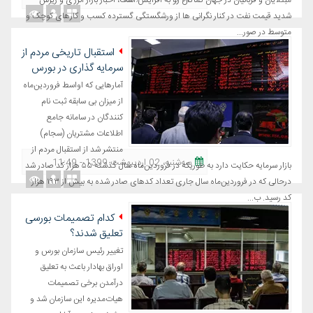
مبتلایان و قربانیان در جهان کماکان رو به افزایش است، اخبار بازار انرژی و ریزش
شدید قیمت نفت در کنار نگرانی ها از ورشگستگی گسترده کسب و کارهای کوچک و
متوسط در صور...
استقبال تاریخی مردم از
سرمایه گذاری در بورس
آمارهایی که اواسط فروردین‌ماه
از میزان بی سابقه ثبت نام
کنندگان در سامانه جامع
اطلاعات مشتریان (سجام)
منتشر شد از استقبال مردم از
ﺳﻪشنبه، 02 اردیبهشت 1399 - 11:49
بازار سرمایه حکایت دارد به طوریکه در فروردین‌ماه سال گذشته ۵۵ هزار کد صادر شد
درحالی که در فروردین‌ماه سال جاری تعداد کدهای صادر شده به بیش از ۱۹۳ هزار
کد رسید. ب...
کدام تصمیمات بورسی
تعلیق شدند؟
تغییر رئیس سازمان بورس و
اوراق بهادار باعث به تعلیق
درآمدن برخی تصمیمات
هیات‌مدیره این سازمان شد و