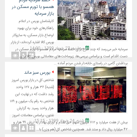
حفظ سرمایه مردم
همسو با تورم مسکن در
بازار سرمایه
کارشناسان بورس در اعلام
راهکارهای خود برای بهبود
اوضاع بازار مسکن، به سازوکار
بورس کالا اشاره کرده‌اند؛ از بازار
ﺳﻪشنبه، 27 خرداد 1399 - 14:00
سرمایه خبر می‌رسد که چند طرح برای حفظ سرمایه مردم همسو با تورم مسکن در
دست اقدام است و براساس بررسی‌ها، زیرساخت‌های معاملاتی بورس کالا برای
برداشتن گامی در راستای خانه‌دار شدن مردم آماده ...
بورس سبز ماند
شاخص کل در بازار بورس امروز
(شنبه) ۳۶ هزار و ۱۲۷ واحد
رشد داشت که در نهایت این
شاخص به رقم یک میلیون و ۱۸۹
هزار واحد رسید. به گزارش
نفتون، براساس معاملات امروز
شنبه، 24 خرداد 1399 - 15:15
بیش از هفت میلیارد و ۷۱۲ میلیون سهم، حق تقدم و اوراق بهادار به ارزش ۹۹ هزار و
۴۲ میلیارد ریال داد و ستد شد. همچنین شاخص کل (هم وزن) با...