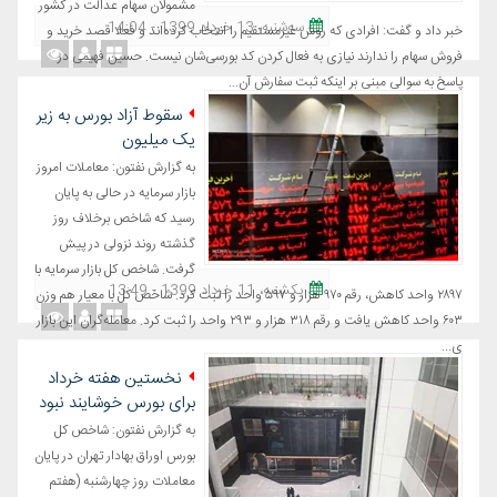
مشمولان سهام عدالت در کشور
ﺳﻪشنبه، 13 خرداد 1399 - 14:04
خبر داد و گفت: افرادی که روش غیرمستقیم را انتخاب کرده‌اند و فعلا قصد خرید و
فروش سهام را ندارند نیازی به فعال کردن کد بورسی‌شان نیست. حسین فهیمی در
پاسخ به سوالی مبنی بر اینکه ثبت سفارش آن...
سقوط آزاد بورس به زیر
یک میلیون
به گزارش نفتون: معاملات امروز
بازار سرمایه در حالی به پایان
رسید که شاخص برخلاف روز
گذشته روند نزولی در پیش
گرفت. شاخص کل بازار سرمایه با
یکشنبه، 11 خرداد 1399 - 13:49
۲۸۹۷ واحد کاهش، رقم ۹۷۰ هزار و ۵۹۷ واحد را ثبت کرد. شاخص کل با معیار هم وزن
۶۰۳ واحد کاهش یافت و رقم ۳۱۸ هزار و ۲۹۳ واحد را ثبت کرد. معامله‌گران این بازار
ی...
نخستین هفته خرداد
برای بورس خوشایند نبود
به گزارش نفتون: شاخص کل
بورس اوراق بهادار تهران در پایان
معاملات روز چهارشنبه (هفتم