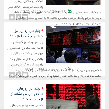
شرکت بزرگ بانکی، بیمه‌ای،
پالایشی، پتروشیمی، فولاد، مس
یکشنبه، 24 فروردین 1399 - 12:26
و دو شرکت خودروسازی با تخفیف ۲۰ تا ۲۵ درصد و از طریق صندوق قابل معامله
بورسی به مردم واگذار می‌شود. براساس ابلاغیه که به امضای اسحاق جهانگیری،
معاون اول رییس جمهوری رسیده است...
بازار سرمایه روز اول
هفته را چگونه آغاز کرد؟
بازار سرمایه امروز (شنبه) در
ادامه روند صعودی خود بیش از
چهار هزار و ۶۲۵ واحد افزایش
یافت و به کانال ۶۰۰ هزار واحد
راه پیدا کرد. به گزارش نفتون،
شنبه، 23 فروردین 1399 - 11:34
شاخص بورس امروز (شنبه) برخلاف ابلاغ بخشنامه‌های جدید و ایجاد برخی از
محدودیت‌ها در بازار، معاملات خود را صعودی آغاز کرد و اکنون تا این لحظه (۹:۵۸)
...
رشد این روزهای
شاخص بورس نشانه ای
از حباب است؟
رشد بی‌وقفه این روزهای بازار