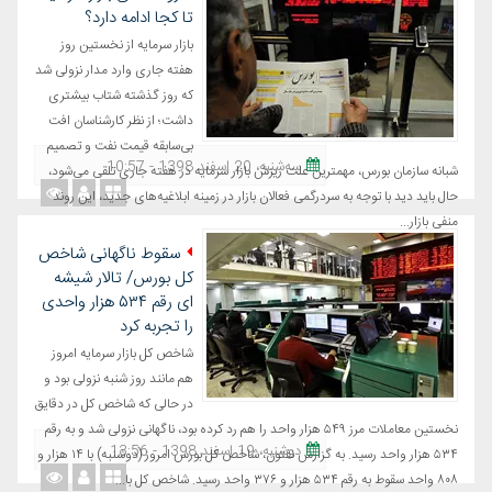
تا کجا ادامه دارد؟
بازار سرمایه از نخستین روز
هفته جاری وارد مدار نزولی شد
که روز گذشته شتاب بیشتری
داشت؛ از نظر کارشناسان افت
بی‌سابقه قیمت نفت و تصمیم
ﺳﻪشنبه، 20 اسفند 1398 - 10:57
شبانه سازمان بورس، مهمترین علت ریزش بازار سرمایه در هفته جاری تلقی می‌شود،
حال باید دید با توجه به سردرگمی فعالان بازار در زمینه ابلاغیه‌های جدید، این روند
منفی بازار...
سقوط ناگهانی شاخص
کل بورس/ تالار شیشه
ای رقم ۵۳۴ هزار واحدی
را تجربه کرد
شاخص کل بازار سرمایه امروز
هم مانند روز شنبه نزولی بود و
در حالی که شاخص کل در دقایق
نخستین معاملات مرز ۵۴۹ هزار واحد را هم رد کرده بود، ناگهانی نزولی شد و به رقم
دوشنبه، 19 اسفند 1398 - 13:56
۵۳۴ هزار واحد رسید. به گزارش نفتون، شاخص کل بورس امروز (دوشنبه) با ۱۴ هزار و
۸۰۸ واحد سقوط به رقم ۵۳۴ هزار و ۳۷۶ واحد رسید. شاخص کل با...