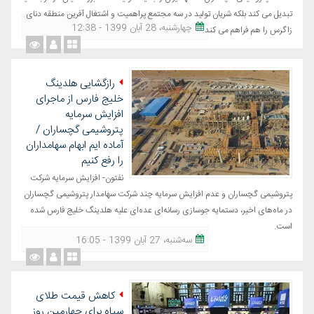
تبدیل می کند بلکه شریان تولید در سه مجتمع پراهمیت و اشتغال آفرین منطقه دنای
چهارشنبه، 28 آبان 1399 - 12:38
زاگرس را هم فراهم می کند.
رازگشایی هلدینگ
خلیج فارس از ماجرای
افزایش سرمایه
پتروشیمی گچساران /
آماده ایم ابهام سهامداران
را رفع کنیم
نفتون- افزایش سرمایه شرکت
پتروشیمی گچساران و عدم افزایش سرمایه چند شرکت سهامدار پتروشیمی گچساران
در ماه‌های اخیر، دستمایه جوسازی رسانه‌ای عده‌ای علیه هلدینگ خلیج فارس شده
است.
ﺳﻪشنبه، 27 آبان 1399 - 16:05
کاهش قیمت طلای
سیاه برای چهارمین روز