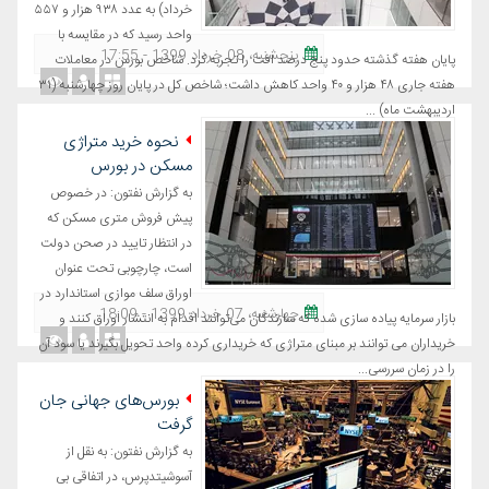
خرداد) به عدد ۹۳۸ هزار و ۵۵۷
واحد رسید که در مقایسه با
پنجشنبه، 08 خرداد 1399 - 17:55
پایان هفته گذشته حدود پنج درصد افت را تجربه کرد.‌ شاخص بورس در معاملات
هفته جاری ۴۸ هزار و ۴۰ واحد کاهش داشت؛ شاخص کل در پایان روز چهارشنبه (۳۱
اردیبهشت ماه) ...
نحوه خرید متراژی
مسکن در بورس
به گزارش نفتون: در خصوص
پیش فروش متری مسکن که
در انتظار تایید در صحن دولت
است، چارچوبی تحت عنوان
اوراق سلف موازی استاندارد در
چهارشنبه، 07 خرداد 1399 - 18:09
بازار سرمایه پیاده سازی شده که سازندگان می‌توانند اقدام به انتشار اوراق کنند و
خریداران می توانند بر مبنای متراژی که خریداری کرده واحد تحویل بگیرند یا سود آن
را در زمان سررسی...
بورس‌های جهانی جان
گرفت
به گزارش نفتون: به نقل از
آسوشیتدپرس، در اتفاقی بی