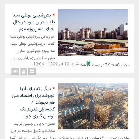
پتروشیمی بوعلی سینا
با بیشترین سود در حال
اجرای سه پروژه مهم
مدیرعامل پتروشیمی بوعلی سینا
گفت: در پتروشیمی بوعلی سینا،
سه پروژه مهم شیرین سازی
برش سبک، پروژه ‌پارازایلین و
چهارشنبه، 19 آذر 1399 - 13:04
مخزن TK-۲۰۰۱C در دست اجراست.
دیگی که برای آنها
نجوشد برای اقتصاد ملی
هم نجوشد! /
گچساران،کدرمز یک
نوسان گیری چرب
نفتون- به پایان رسیدن فرآیند
ساخت و تکمیل مجتمع در حال
ساخت پتروشیمی گچساران نه تنها ایران را به یک تولید کننده بزرگ اتیلن در غرب آسیا