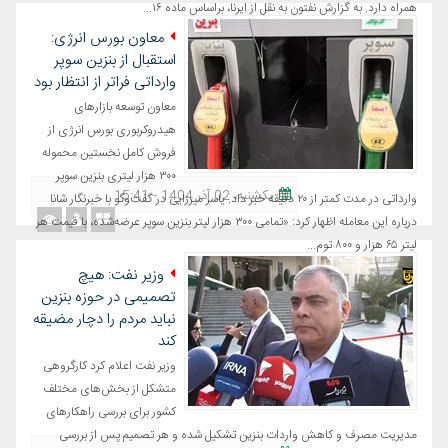
همراه دارد. به گزارش نفتون به نقل از ایرنا، براساس ماده ۱۶...
معاون بورس انرژی:
استقبال از بنزین سوپر
وارداتی فراتر از انتظار بود
معاون توسعه بازارهای
هیدروکربوری بورس انرژی از
فروش کامل نخستین محموله
۳۰۰ هزار لیتری بنزین سوپر
یکشنبه، 02 آذر 1404 - 15:41
وارداتی در مدت کمتر از ۲۰ دقیقه خبر داد. یاسر میرزایی در گفت‌وگو با خبرنگار شانا
درباره این معامله اظهار کرد: «تمامی ۳۰۰ هزار لیتر بنزین سوپر عرضه‌شده، با قیمت هر
لیتر ۶۵ هزار و ۸۰۰ توم...
وزیر نفت: هیچ
تصمیمی در حوزه بنزین
نباید مردم را دچار مضیقه
کند
وزیر نفت اعلام کرد کارگروهی
متشکل از بخش‌های مختلف
کشور برای بررسی راهکارهای
مدیریت مصرف و کاهش واردات بنزین تشکیل شده و هر تصمیم پس از بررسی