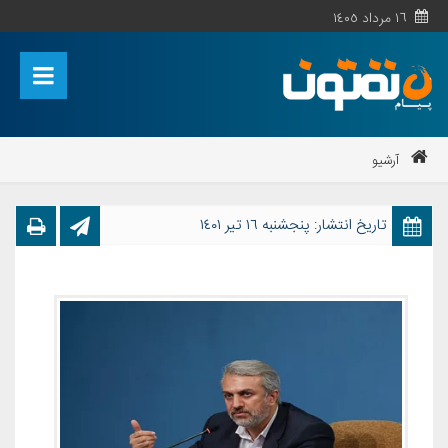
١٦ مرداد ١٤٠٥
آرشیو
تاریخ انتشار: پنجشنبه ١٦ تیر ١٤٠١