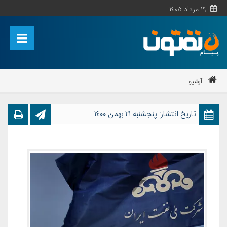
١٩ مرداد ١٤٠٥
آرشیو
تاریخ انتشار: پنجشنبه ٢١ بهمن ١٤٠٠