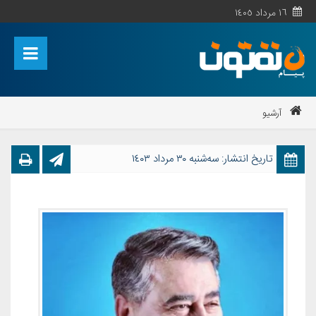
١٦ مرداد ١٤٠٥
آرشیو
تاریخ انتشار: ﺳﻪشنبه ٣٠ مرداد ١٤٠٣